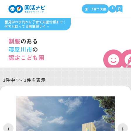
0
園・子育て支援
園見学の予約から子育て支援情報まで！
何でも載ってる園情報サイト
制服
のある
寝屋川市
の
認定こども園
3件中 1〜 3件を表示
❮
❯