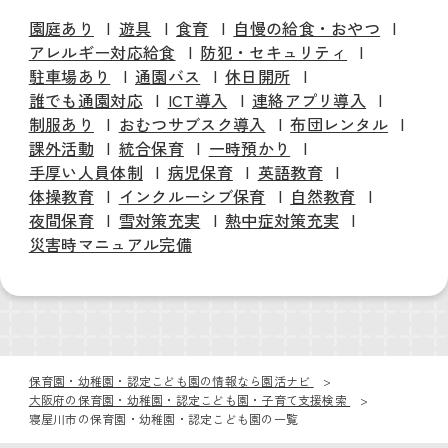
園庭あり
遊具
食育
自慢の給食・おやつ
アレルギー対応給食
防犯・セキュリティ
駐車場あり
通園バス
休日開所
誰でも通園対応
ICT導入
連絡アプリ導入
制服あり
おむつサブスク導入
布団レンタル
課外活動
統合保育
一時預かり
手厚い人員体制
病児保育
英語教育
体操教育
インクルーシブ保育
自然教育
夜間保育
雪対策充実
熱中症対策充実
災害時マニュアル完備
保育園・幼稚園・認定こども園の情報なら園活ナビ
大阪府の保育園・幼稚園・認定こども園・子育て支援検索
寝屋川市の保育園・幼稚園・認定こども園の一覧