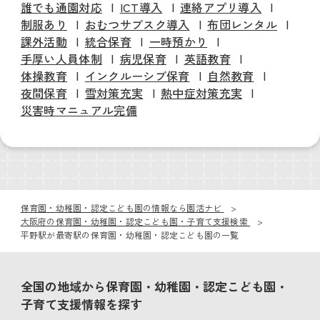
誰でも通園対応
ICT導入
連絡アプリ導入
制服あり
おむつサブスク導入
布団レンタル
課外活動
統合保育
一時預かり
手厚い人員体制
病児保育
英語教育
体操教育
インクルーシブ保育
自然教育
夜間保育
雪対策充実
熱中症対策充実
災害時マニュアル完備
保育園・幼稚園・認定こども園の情報なら園活ナビ
大阪府の保育園・幼稚園・認定こども園・子育て支援検索
平野駅が最寄駅の保育園・幼稚園・認定こども園の一覧
全国の地域から保育園・幼稚園・認定こども園・
子育て支援情報を探す