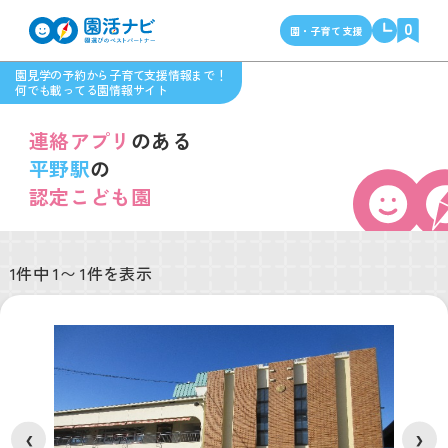
0
園・子育て支援
園見学の予約から子育て支援情報まで！
何でも載ってる園情報サイト
連絡アプリ
のある
平野駅
の
認定こども園
1件中 1〜 1件を表示
❮
❯