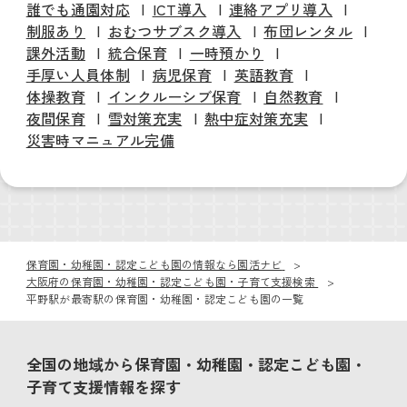
誰でも通園対応
ICT導入
連絡アプリ導入
制服あり
おむつサブスク導入
布団レンタル
課外活動
統合保育
一時預かり
手厚い人員体制
病児保育
英語教育
体操教育
インクルーシブ保育
自然教育
夜間保育
雪対策充実
熱中症対策充実
災害時マニュアル完備
保育園・幼稚園・認定こども園の情報なら園活ナビ
大阪府の保育園・幼稚園・認定こども園・子育て支援検索
平野駅が最寄駅の保育園・幼稚園・認定こども園の一覧
全国の地域から保育園・幼稚園・認定こども園・
子育て支援情報を探す