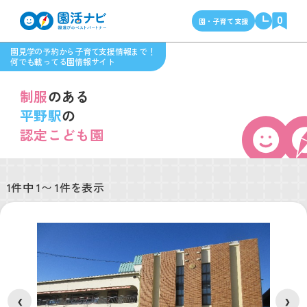
0
園・子育て支援
園見学の予約から子育て支援情報まで！
何でも載ってる園情報サイト
制服
のある
平野駅
の
認定こども園
1件中 1〜 1件を表示
❮
❯