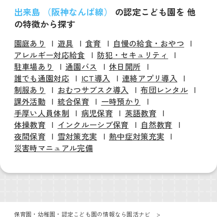
出来島 （阪神なんば線）
の認定こども園を 他
の特徴から探す
園庭あり
遊具
食育
自慢の給食・おやつ
アレルギー対応給食
防犯・セキュリティ
駐車場あり
通園バス
休日開所
誰でも通園対応
ICT導入
連絡アプリ導入
制服あり
おむつサブスク導入
布団レンタル
課外活動
統合保育
一時預かり
手厚い人員体制
病児保育
英語教育
体操教育
インクルーシブ保育
自然教育
夜間保育
雪対策充実
熱中症対策充実
災害時マニュアル完備
保育園・幼稚園・認定こども園の情報なら園活ナビ