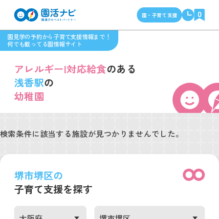
0
園・子育て支援
園見学の予約から子育て支援情報まで！
何でも載ってる園情報サイト
アレルギー|対応給食
のある
浅香駅
の
幼稚園
検索条件に該当する施設が見つかりませんでした。
堺市堺区の
子育て支援を探す