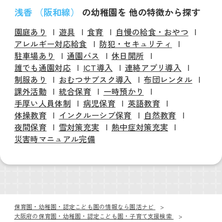
浅香 （阪和線）
の幼稚園を 他の特徴から探す
園庭あり
遊具
食育
自慢の給食・おやつ
アレルギー対応給食
防犯・セキュリティ
駐車場あり
通園バス
休日開所
誰でも通園対応
ICT導入
連絡アプリ導入
制服あり
おむつサブスク導入
布団レンタル
課外活動
統合保育
一時預かり
手厚い人員体制
病児保育
英語教育
体操教育
インクルーシブ保育
自然教育
夜間保育
雪対策充実
熱中症対策充実
災害時マニュアル完備
保育園・幼稚園・認定こども園の情報なら園活ナビ
大阪府の保育園・幼稚園・認定こども園・子育て支援検索