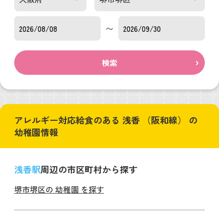
〜
検索
アレルギー対応給食のある 浅香 （阪和線） の
幼稚園情報
浅香駅
周辺の市区町村から探す
堺市堺区の 幼稚園 を探す