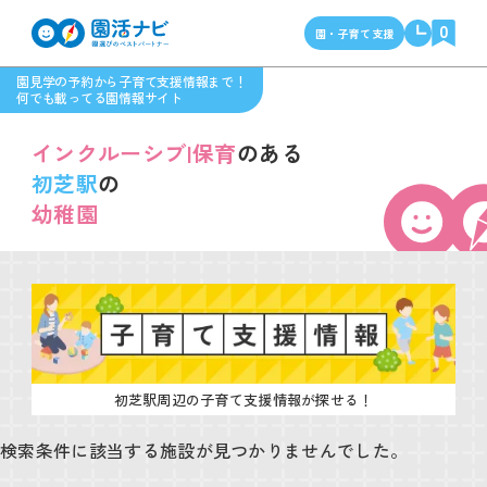
0
園・子育て支援
園見学の予約から子育て支援情報まで！
何でも載ってる園情報サイト
インクルーシブ|保育
のある
初芝駅
の
幼稚園
初芝駅周辺の子育て支援情報が探せる！
検索条件に該当する施設が見つかりませんでした。