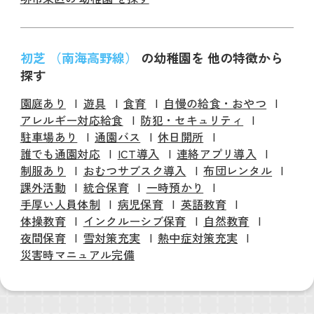
初芝 （南海高野線）
の幼稚園を 他の特徴から
探す
園庭あり
遊具
食育
自慢の給食・おやつ
アレルギー対応給食
防犯・セキュリティ
駐車場あり
通園バス
休日開所
誰でも通園対応
ICT導入
連絡アプリ導入
制服あり
おむつサブスク導入
布団レンタル
課外活動
統合保育
一時預かり
手厚い人員体制
病児保育
英語教育
体操教育
インクルーシブ保育
自然教育
夜間保育
雪対策充実
熱中症対策充実
災害時マニュアル完備