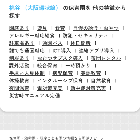
桃谷 （大阪環状線）
の保育園を 他の特徴から
探す
園庭あり
遊具
食育
自慢の給食・おやつ
アレルギー対応給食
防犯・セキュリティ
駐車場あり
通園バス
休日開所
誰でも通園対応
ICT導入
連絡アプリ導入
制服あり
おむつサブスク導入
布団レンタル
課外活動
統合保育
一時預かり
手厚い人員体制
病児保育
英語教育
体操教育
インクルーシブ保育
自然教育
夜間保育
雪対策充実
熱中症対策充実
災害時マニュアル完備
保育園・幼稚園・認定こども園の情報なら園活ナビ