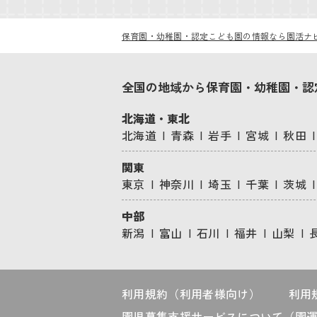
保育園・幼稚園・認定こども園の情報なら園活ナ
全国の地域から保育園・幼稚園・認
北海道・東北
北海道
青森
岩手
宮城
秋田
関東
東京
神奈川
埼玉
千葉
茨城
中部
新潟
富山
石川
福井
山梨
利用規約（利用者様向け）
利用
園児募集支援サービスについて（園