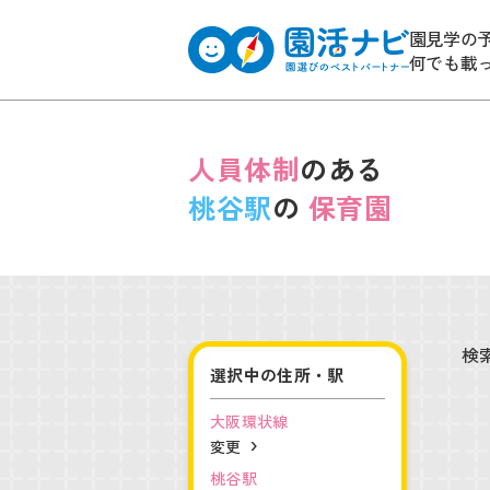
園見学の
何でも載
人員体制
のある
桃谷駅
の
保育園
検
選択中の住所・駅
大阪環状線
変更
桃谷駅