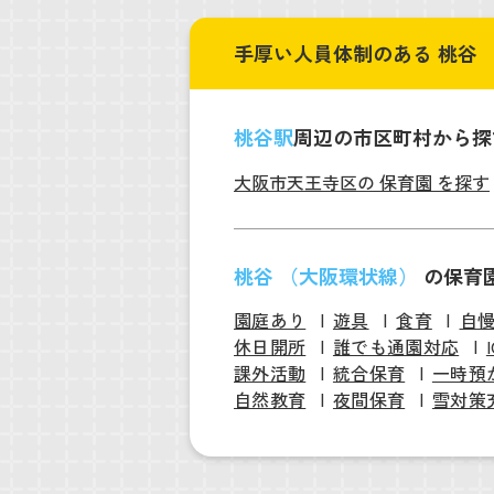
手厚い人員体制のある 桃谷 
桃谷駅
周辺の市区町村から探
大阪市天王寺区の 保育園 を探す
桃谷 （大阪環状線）
の保育
園庭あり
遊具
食育
自
休日開所
誰でも通園対応
課外活動
統合保育
一時預
自然教育
夜間保育
雪対策