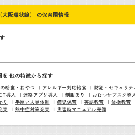
（大阪環状線） の保育園情報
す
園を 他の特徴から探す
慢の給食・おやつ
アレルギー対応給食
防犯・セキュリテ
ICT導入
連絡アプリ導入
制服あり
おむつサブスク導
かり
手厚い人員体制
病児保育
英語教育
体操教育
充実
熱中症対策充実
災害時マニュアル完備