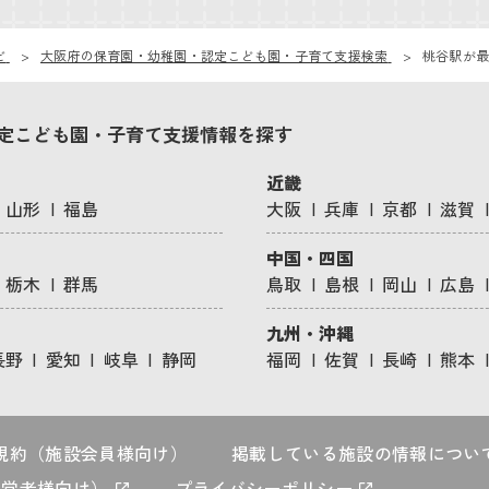
ビ
大阪府の保育園・幼稚園・認定こども園・子育て支援検索
桃谷駅が最
定こども園・子育て支援情報を探す
近畿
山形
福島
大阪
兵庫
京都
滋賀
中国・四国
栃木
群馬
鳥取
島根
岡山
広島
九州・沖縄
長野
愛知
岐阜
静岡
福岡
佐賀
長崎
熊本
規約（施設会員様向け）
掲載している施設の情報につい
運営者様向け）
プライバシーポリシー