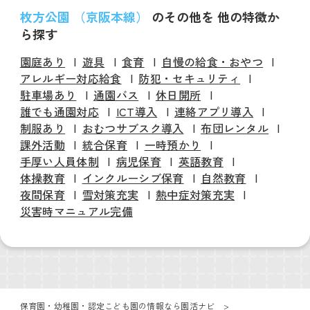
枚方公園 （京阪本線）
のその他を 他の特徴か
ら探す
園庭あり
遊具
食育
自慢の給食・おやつ
アレルギー対応給食
防犯・セキュリティ
駐車場あり
通園バス
休日開所
誰でも通園対応
ICT導入
連絡アプリ導入
制服あり
おむつサブスク導入
布団レンタル
課外活動
統合保育
一時預かり
手厚い人員体制
病児保育
英語教育
体操教育
インクルーシブ保育
自然教育
夜間保育
雪対策充実
熱中症対策充実
災害時マニュアル完備
保育園・幼稚園・認定こども園の情報なら園活ナビ