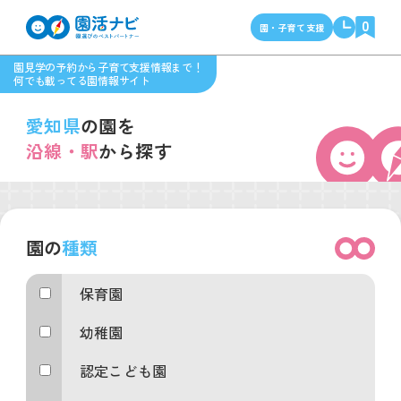
0
園・子育て支援
園見学の予約から子育て支援情報まで！
何でも載ってる園情報サイト
愛知県
の園を
沿線・駅
から探す
園の
種類
保育園
幼稚園
認定こども園