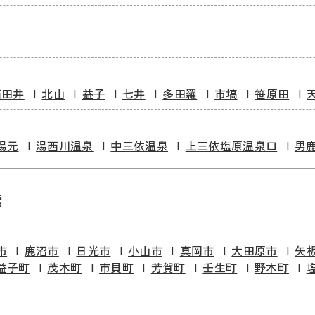
西田井
北山
益子
七井
多田羅
市塙
笹原田
湯元
湯西川温泉
中三依温泉
上三依塩原温泉口
男
索
市
鹿沼市
日光市
小山市
真岡市
大田原市
矢
益子町
茂木町
市貝町
芳賀町
壬生町
野木町