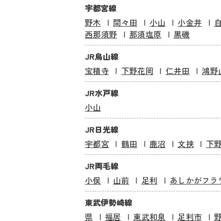
宇都宮線
野木
間々田
小山
小金井
西那須野
那須塩原
黒磯
JR烏山線
宝積寺
下野花岡
仁井田
鴻野
JR水戸線
小山
JR日光線
宇都宮
鶴田
鹿沼
文挟
下
JR両毛線
小俣
山前
足利
あしかがフラ
東武伊勢崎線
県
福居
東武和泉
足利市