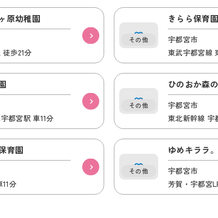
ヶ原幼稚園
きらら保育
宇都宮市
その他
 徒歩21分
東武宇都宮線 
園
ひのおか森
宇都宮市
その他
宇都宮駅 車11分
東北新幹線 宇
保育園
ゆめキララ
宇都宮市
その他
11分
芳賀・宇都宮LR