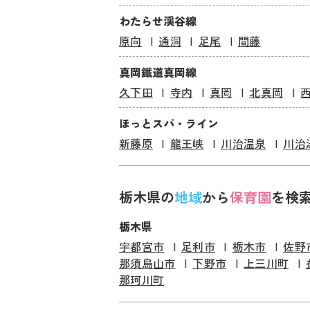
わたらせ渓谷線
原向
通洞
足尾
間藤
真岡鐵道真岡線
久下田
寺内
真岡
北真岡
ほっとスパ・ライン
新藤原
龍王峡
川治温泉
川治
栃木県の
地域
から
保育園
を検
栃木県
宇都宮市
足利市
栃木市
佐野
那須烏山市
下野市
上三川町
那珂川町