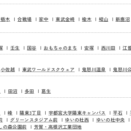
新栃木
合戦場
家中
東武金崎
楡木
樅山
新鹿沼
塚
壬生
国谷
おもちゃのまち
安塚
西川田
江
小佐越
東武ワールドスクウェア
鬼怒川温泉
鬼怒川
水
田沼
多田
葛生
前
峰
陽東3丁目
宇都宮大学陽東キャンパス
平石
前
グリーンスタジアム前
ゆいの杜西
ゆいの杜中央
しの森公園前
芳賀・高根沢工業団地