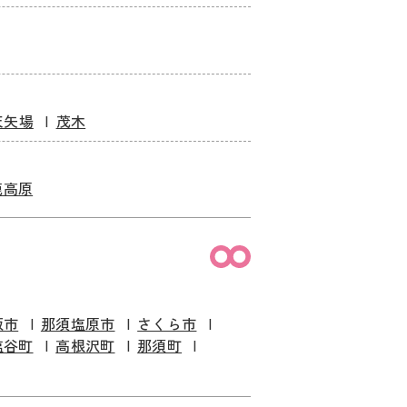
天矢場
茂木
鹿高原
板市
那須塩原市
さくら市
塩谷町
高根沢町
那須町