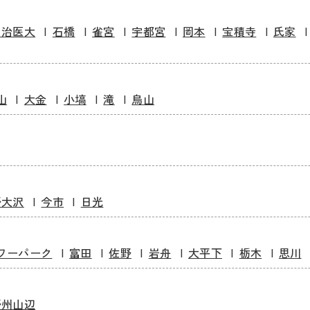
自治医大
石橋
雀宮
宇都宮
岡本
宝積寺
氏家
山
大金
小塙
滝
烏山
野大沢
今市
日光
ワーパーク
富田
佐野
岩舟
大平下
栃木
思川
野州山辺