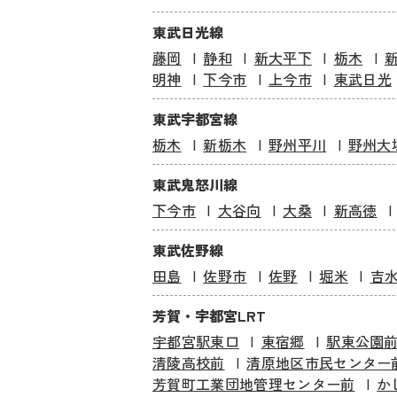
東武日光線
藤岡
静和
新大平下
栃木
明神
下今市
上今市
東武日光
東武宇都宮線
栃木
新栃木
野州平川
野州大
東武鬼怒川線
下今市
大谷向
大桑
新高徳
東武佐野線
田島
佐野市
佐野
堀米
吉
芳賀・宇都宮LRT
宇都宮駅東口
東宿郷
駅東公園
清陵高校前
清原地区市民センター
芳賀町工業団地管理センター前
か