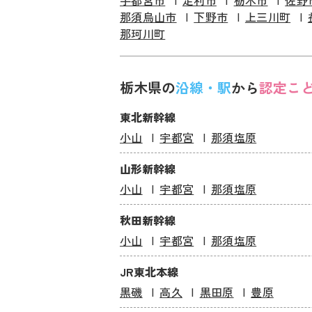
宇都宮市
足利市
栃木市
佐野
那須烏山市
下野市
上三川町
那珂川町
栃木県の
沿線・駅
から
認定こ
東北新幹線
小山
宇都宮
那須塩原
山形新幹線
小山
宇都宮
那須塩原
秋田新幹線
小山
宇都宮
那須塩原
JR東北本線
黒磯
高久
黒田原
豊原