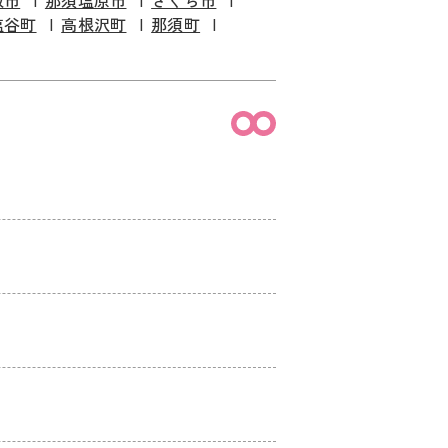
板市
那須塩原市
さくら市
塩谷町
高根沢町
那須町