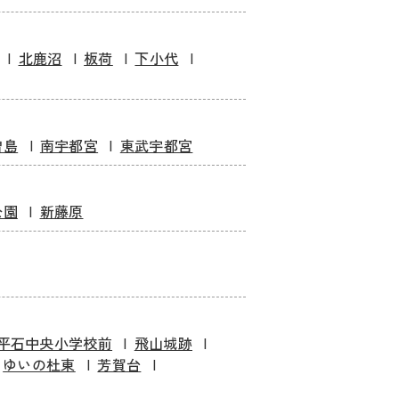
北鹿沼
板荷
下小代
曽島
南宇都宮
東武宇都宮
公園
新藤原
平石中央小学校前
飛山城跡
ゆいの杜東
芳賀台