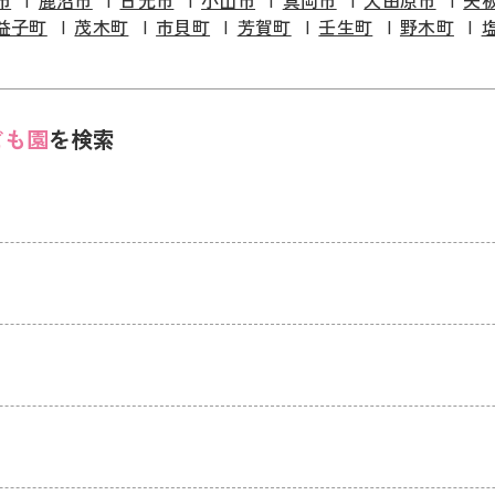
市
鹿沼市
日光市
小山市
真岡市
大田原市
矢
益子町
茂木町
市貝町
芳賀町
壬生町
野木町
ども園
を検索