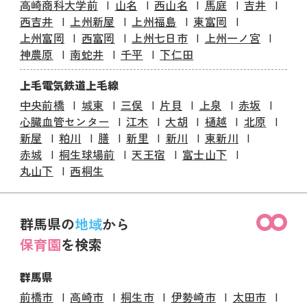
高崎商科大学前
山名
西山名
馬庭
吉井
西吉井
上州新屋
上州福島
東富岡
上州富岡
西富岡
上州七日市
上州一ノ宮
神農原
南蛇井
千平
下仁田
上毛電気鉄道上毛線
中央前橋
城東
三俣
片貝
上泉
赤坂
心臓血管センター
江木
大胡
樋越
北原
新屋
粕川
膳
新里
新川
東新川
赤城
桐生球場前
天王宿
富士山下
丸山下
西桐生
群馬県の
地域
から
保育園
を検索
群馬県
前橋市
高崎市
桐生市
伊勢崎市
太田市