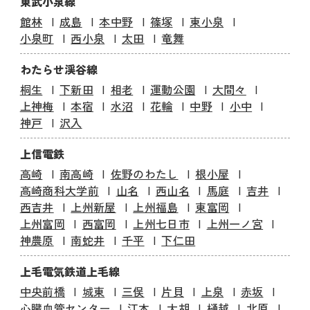
東武小泉線
館林
成島
本中野
篠塚
東小泉
小泉町
西小泉
太田
竜舞
わたらせ渓谷線
桐生
下新田
相老
運動公園
大間々
上神梅
本宿
水沼
花輪
中野
小中
神戸
沢入
上信電鉄
高崎
南高崎
佐野のわたし
根小屋
高崎商科大学前
山名
西山名
馬庭
吉井
西吉井
上州新屋
上州福島
東富岡
上州富岡
西富岡
上州七日市
上州一ノ宮
神農原
南蛇井
千平
下仁田
上毛電気鉄道上毛線
中央前橋
城東
三俣
片貝
上泉
赤坂
心臓血管センター
江木
大胡
樋越
北原