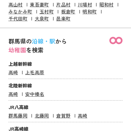
高山村
東吾妻町
片品村
川場村
昭和村
みなかみ町
玉村町
板倉町
明和町
千代田町
大泉町
邑楽町
群馬県の
沿線・駅
から
幼稚園
を検索
上越新幹線
高崎
上毛高原
北陸新幹線
高崎
安中榛名
JR八高線
群馬藤岡
北藤岡
倉賀野
高崎
JR高崎線