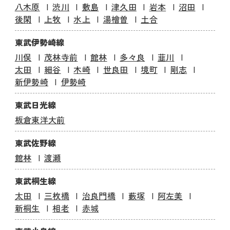
八木原
渋川
敷島
津久田
岩本
沼田
後閑
上牧
水上
湯檜曽
土合
東武伊勢崎線
川俣
茂林寺前
館林
多々良
韮川
太田
細谷
木崎
世良田
境町
剛志
新伊勢崎
伊勢崎
東武日光線
板倉東洋大前
東武佐野線
館林
渡瀬
東武桐生線
太田
三枚橋
治良門橋
藪塚
阿左美
新桐生
相老
赤城