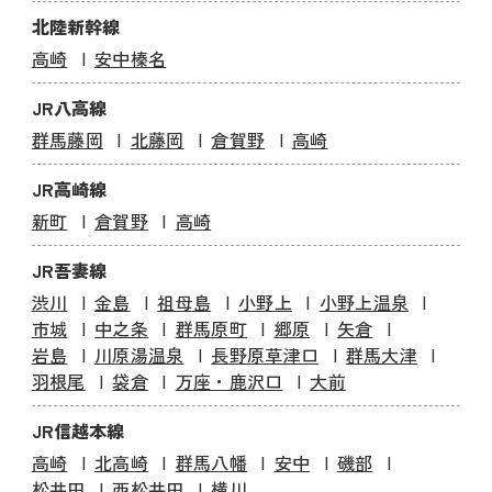
北陸新幹線
高崎
安中榛名
JR八高線
群馬藤岡
北藤岡
倉賀野
高崎
JR高崎線
新町
倉賀野
高崎
JR吾妻線
渋川
金島
祖母島
小野上
小野上温泉
市城
中之条
群馬原町
郷原
矢倉
岩島
川原湯温泉
長野原草津口
群馬大津
羽根尾
袋倉
万座・鹿沢口
大前
JR信越本線
高崎
北高崎
群馬八幡
安中
磯部
松井田
西松井田
横川