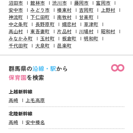
沼田市
館林市
渋川市
藤岡市
富岡市
安中市
みどり市
榛東村
吉岡町
上野村
神流町
下仁田町
南牧村
甘楽町
中之条町
長野原町
嬬恋村
草津町
高山村
東吾妻町
片品村
川場村
昭和村
みなかみ町
玉村町
板倉町
明和町
千代田町
大泉町
邑楽町
群馬県の
沿線・駅
から
保育園
を検索
上越新幹線
高崎
上毛高原
北陸新幹線
高崎
安中榛名