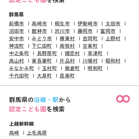
群馬県
前橋市
高崎市
桐生市
伊勢崎市
太田市
沼田市
館林市
渋川市
藤岡市
富岡市
安中市
みどり市
榛東村
吉岡町
上野村
神流町
下仁田町
南牧村
甘楽町
中之条町
長野原町
嬬恋村
草津町
高山村
東吾妻町
片品村
川場村
昭和村
みなかみ町
玉村町
板倉町
明和町
千代田町
大泉町
邑楽町
群馬県の
沿線・駅
から
認定こども園
を検索
上越新幹線
高崎
上毛高原