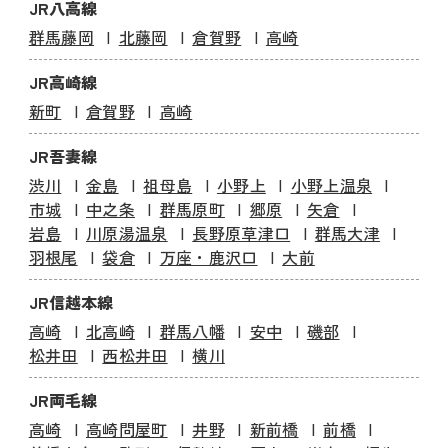
JR八高線
群馬藤岡
北藤岡
倉賀野
高崎
JR高崎線
新町
倉賀野
高崎
JR吾妻線
渋川
金島
祖母島
小野上
小野上温泉
市城
中之条
群馬原町
郷原
矢倉
岩島
川原湯温泉
長野原草津口
群馬大津
羽根尾
袋倉
万座・鹿沢口
大前
JR信越本線
高崎
北高崎
群馬八幡
安中
磯部
松井田
西松井田
横川
JR両毛線
高崎
高崎問屋町
井野
新前橋
前橋