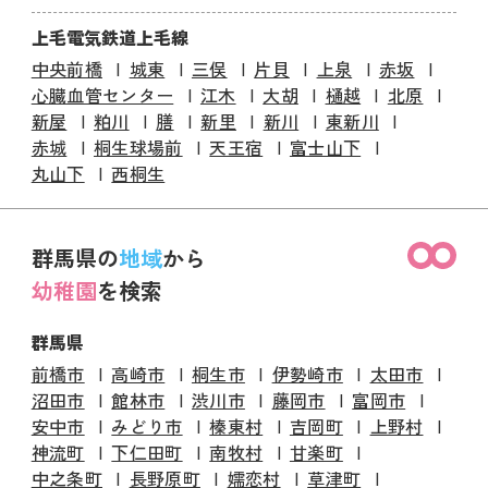
上毛電気鉄道上毛線
中央前橋
城東
三俣
片貝
上泉
赤坂
心臓血管センター
江木
大胡
樋越
北原
新屋
粕川
膳
新里
新川
東新川
赤城
桐生球場前
天王宿
富士山下
丸山下
西桐生
群馬県の
地域
から
幼稚園
を検索
群馬県
前橋市
高崎市
桐生市
伊勢崎市
太田市
沼田市
館林市
渋川市
藤岡市
富岡市
安中市
みどり市
榛東村
吉岡町
上野村
神流町
下仁田町
南牧村
甘楽町
中之条町
長野原町
嬬恋村
草津町