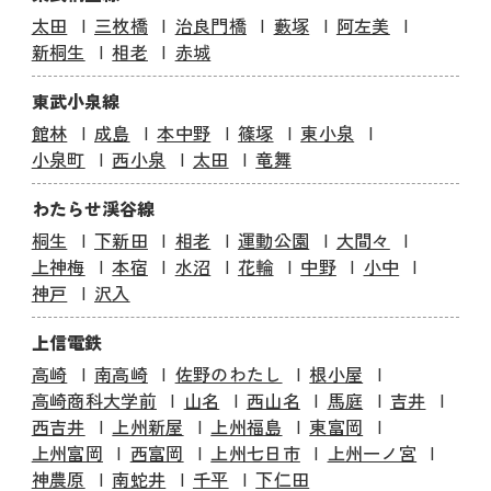
太田
三枚橋
治良門橋
藪塚
阿左美
新桐生
相老
赤城
東武小泉線
館林
成島
本中野
篠塚
東小泉
小泉町
西小泉
太田
竜舞
わたらせ渓谷線
桐生
下新田
相老
運動公園
大間々
上神梅
本宿
水沼
花輪
中野
小中
神戸
沢入
上信電鉄
高崎
南高崎
佐野のわたし
根小屋
高崎商科大学前
山名
西山名
馬庭
吉井
西吉井
上州新屋
上州福島
東富岡
上州富岡
西富岡
上州七日市
上州一ノ宮
神農原
南蛇井
千平
下仁田