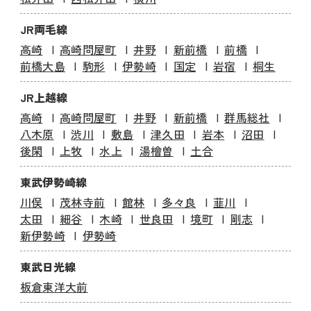
JR両毛線
高崎
高崎問屋町
井野
新前橋
前橋
前橋大島
駒形
伊勢崎
国定
岩宿
桐生
JR上越線
高崎
高崎問屋町
井野
新前橋
群馬総社
八木原
渋川
敷島
津久田
岩本
沼田
後閑
上牧
水上
湯檜曽
土合
東武伊勢崎線
川俣
茂林寺前
館林
多々良
韮川
太田
細谷
木崎
世良田
境町
剛志
新伊勢崎
伊勢崎
東武日光線
板倉東洋大前