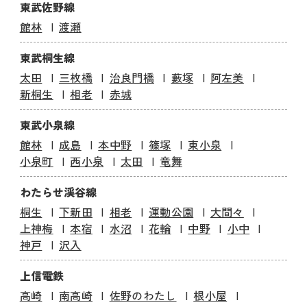
東武佐野線
館林
渡瀬
東武桐生線
太田
三枚橋
治良門橋
藪塚
阿左美
新桐生
相老
赤城
東武小泉線
館林
成島
本中野
篠塚
東小泉
小泉町
西小泉
太田
竜舞
わたらせ渓谷線
桐生
下新田
相老
運動公園
大間々
上神梅
本宿
水沼
花輪
中野
小中
神戸
沢入
上信電鉄
高崎
南高崎
佐野のわたし
根小屋