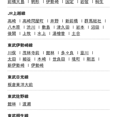
前橋大島
駒形
伊勢崎
国定
岩宿
桐生
JR上越線
高崎
高崎問屋町
井野
新前橋
群馬総社
八木原
渋川
敷島
津久田
岩本
沼田
後閑
上牧
水上
湯檜曽
土合
東武伊勢崎線
川俣
茂林寺前
館林
多々良
韮川
太田
細谷
木崎
世良田
境町
剛志
新伊勢崎
伊勢崎
東武日光線
板倉東洋大前
東武佐野線
館林
渡瀬
東武桐生線