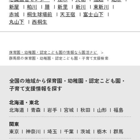
新屋
粕川
膳
新里
新川
東新川
赤城
桐生球場前
天王宿
富士山下
丸山下
西桐生
保育園・幼稚園・認定こども園の情報なら園活ナビ
群馬県の保育園・幼稚園・認定こども園・子育て支援検索
全国の地域から保育園・幼稚園・認定こども園・
子育て支援情報を探す
北海道・東北
北海道
青森
岩手
宮城
秋田
山形
福島
関東
東京
神奈川
埼玉
千葉
茨城
栃木
群馬