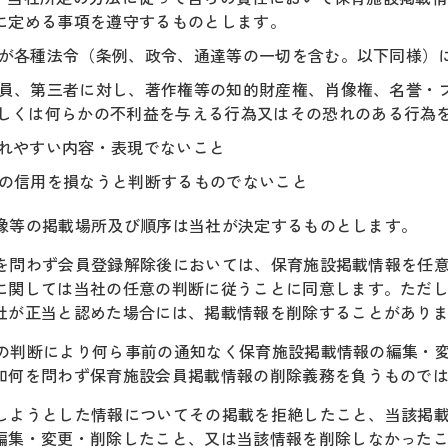
に定める事項を遵守するものとします。
内容が各種法令（条例、政令、通達等の一切を含む。以下同様）
設会員、第三者に対し、著作権等の知的財産権、肖像権、名誉・
しくは何らかの不利益を与える行為又はその恐れのある行為
されやすい内容・表現でないこと
スの信用を損なうと判断するものでないこと
画像等の掲載場所及び順序は当社が決定するものとします。
如何を問わず会員登録解除後においては、保育施設掲載情報を任
に関しては当社の任意の判断に従うことに同意します。ただ
社が正当と認めた場合には、掲載情報を削除することがあり
自らの判断により何ら事前の通知なく保育施設掲載情報の編集・
如何を問わず保育施設会員掲載情報の削除義務を負うもので
掲載しようとした情報についてその掲載を拒絶したこと、当該掲
編集・変更・削除したこと、又は当該情報を削除しなかった