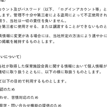
ンアカウント及びパスワード（以下、「ログインアカウント等」
します。管理不十分や第三者による盗用によって不正使用さ
限り、当社は一切の責任を負いません。
を第三者に使用させる、または譲渡することができないもの
設会員情報に変更がある場合には、当社所定の方法により速やか
の掲載を維持するものとします。
扱いについて）
及び当社が取得した保育施設会員に関する情報において個人情報
適切に取り扱うとともに、以下の様に取扱うものとします。
いて以下の目的で利用するものとします。
確認のため
合わせ、苦情対応のため
・見学・問い合わせ機能の提供のため