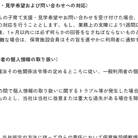
援・見学希望および問い合わせへの対応）
らの子育て支援・見学希望やお問い合わせを受け付けた場合、
の対応を行うこととします。もし、業務上の支障により1週間
後、1ヶ月以内には必ず何らかの回答をなさねばならないもの
困難な場合は、保育施設会員はその旨を速やかに利用者に通知
用者の個人情報の取り扱い）
報保護法その他関係法令等の定めるところに従い、一般利用者の
者との間で個人情報の取り扱いに関するトラブル等が発生した場
ものとし、当社は当社に故意または重大な過失がある場合を
録中、当社所定の方法に従って自らの責任において保育施設掲載