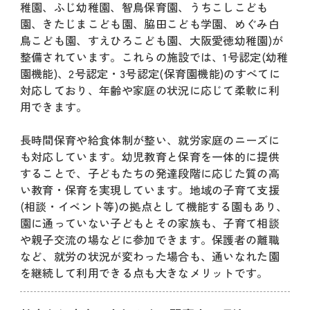
稚園、ふじ幼稚園、智鳥保育園、うちこしこども
園、きたじまこども園、脇田こども学園、めぐみ白
鳥こども園、すえひろこども園、大阪愛徳幼稚園)が
整備されています。これらの施設では、1号認定(幼稚
園機能)、2号認定・3号認定(保育園機能)のすべてに
対応しており、年齢や家庭の状況に応じて柔軟に利
用できます。
長時間保育や給食体制が整い、就労家庭のニーズに
も対応しています。幼児教育と保育を一体的に提供
することで、子どもたちの発達段階に応じた質の高
い教育・保育を実現しています。地域の子育て支援
(相談・イベント等)の拠点として機能する園もあり、
園に通っていない子どもとその家族も、子育て相談
や親子交流の場などに参加できます。保護者の離職
など、就労の状況が変わった場合も、通いなれた園
を継続して利用できる点も大きなメリットです。