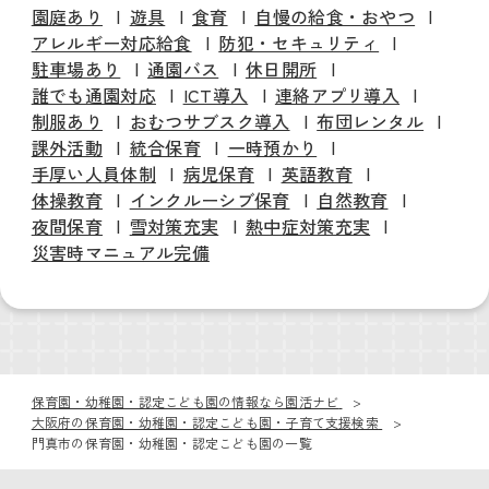
園庭あり
遊具
食育
自慢の給食・おやつ
アレルギー対応給食
防犯・セキュリティ
駐車場あり
通園バス
休日開所
誰でも通園対応
ICT導入
連絡アプリ導入
制服あり
おむつサブスク導入
布団レンタル
課外活動
統合保育
一時預かり
手厚い人員体制
病児保育
英語教育
体操教育
インクルーシブ保育
自然教育
夜間保育
雪対策充実
熱中症対策充実
災害時マニュアル完備
保育園・幼稚園・認定こども園の情報なら園活ナビ
大阪府の保育園・幼稚園・認定こども園・子育て支援検索
門真市の保育園・幼稚園・認定こども園の一覧