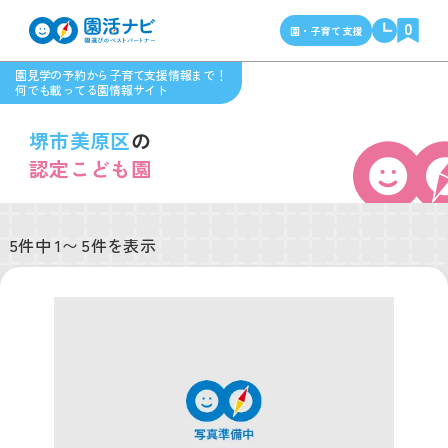
0
園・子育て支援
園見学の予約から子育て支援情報まで！
何でも載ってる園情報サイト
堺市美原区
の
認定こども園
5件中 1〜 5件を表示