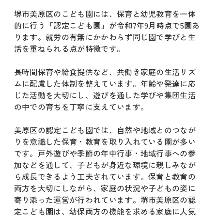
堺市美原区のこども園には、保育と幼児教育を一体
的に行う「認定こども園」が令和7年9月時点で5園あ
ります。就労の有無にかかわらず同じ園で学びと生
活を重ねられる点が特徴です。
長時間保育や給食提供など、共働き家庭の生活リズ
ムに配慮した体制を整えています。年齢や発達に応
じた活動を大切にし、遊びを通した学びや集団生活
の中での育ちを丁寧に支えています。
美原区の認定こども園では、自然や地域とのつなが
りを意識した保育・教育を取り入れている園が多い
です。戸外遊びや季節の年中行事・地域行事への参
加などを通して、子どもが身近な環境に親しみなが
ら成長できるよう工夫されています。保育と教育の
両方を大切にしながら、家庭の状況や子どもの姿に
寄り添った運営が行われています。堺市美原区の認
定こども園は、幼保両方の機能を求める家庭に人気