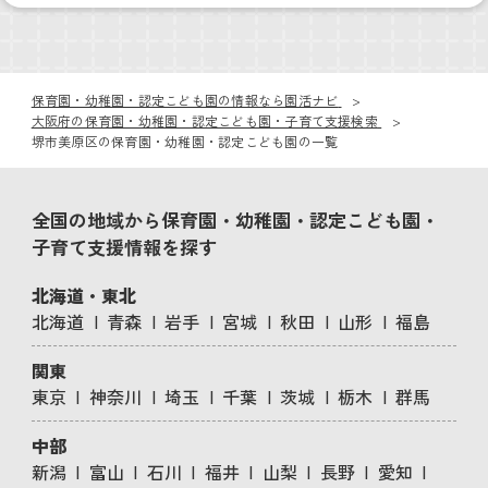
保育園・幼稚園・認定こども園の情報なら園活ナビ
大阪府の保育園・幼稚園・認定こども園・子育て支援検索
堺市美原区の保育園・幼稚園・認定こども園の一覧
全国の地域から保育園・幼稚園・認定こども園・
子育て支援情報を探す
北海道・東北
北海道
青森
岩手
宮城
秋田
山形
福島
関東
東京
神奈川
埼玉
千葉
茨城
栃木
群馬
中部
新潟
富山
石川
福井
山梨
長野
愛知