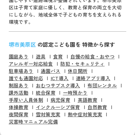
園しやすい道路環境が整備されています。堺市美原
区は子育て家庭に優しく、教育と保育の両立を大切
にしながら、地域全体で子どもの育ちを支えられる
環境です。
堺市美原区
の認定こども園を 特徴から探す
園庭あり
遊具
食育
自慢の給食・おやつ
アレルギー対応給食
防犯・セキュリティ
駐車場あり
通園バス
休日開所
誰でも通園対応
ICT導入
連絡アプリ導入
制服あり
おむつサブスク導入
布団レンタル
課外活動
統合保育
一時預かり
手厚い人員体制
病児保育
英語教育
体操教育
インクルーシブ保育
自然教育
夜間保育
雪対策充実
熱中症対策充実
災害時マニュアル完備