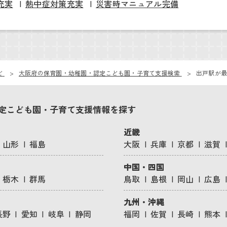
充実
熱中症対策充実
災害時マニュアル完備
ビ
大阪府の保育園・幼稚園・認定こども園・子育て支援検索
出戸駅が最
定こども園・子育て支援情報を探す
近畿
山形
福島
大阪
兵庫
京都
滋賀
中国・四国
栃木
群馬
鳥取
島根
岡山
広島
九州・沖縄
長野
愛知
岐阜
静岡
福岡
佐賀
長崎
熊本