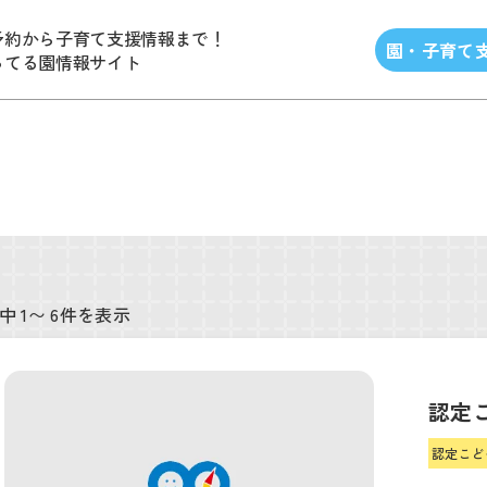
予約から子育て支援情報まで！
園・子育て
ってる園情報サイト
中 1〜 6件を表示
認定
認定こど