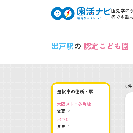
園見学の
何でも載
出戸駅
の
認定こども園
6件
選択中の住所・駅
大阪メトロ谷町線
変更
出戸駅
変更