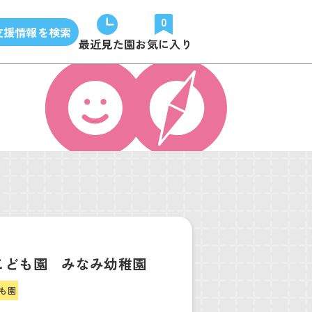
0
支援情報を検索
最近見た園
お気に入り
こども園 みなみ幼稚園
も園