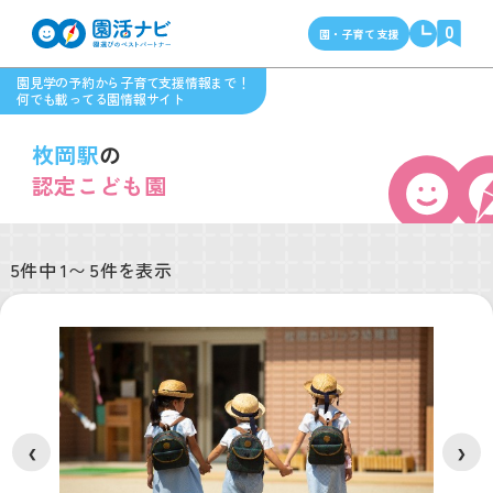
0
園・子育て支援
園見学の予約から子育て支援情報まで！
何でも載ってる園情報サイト
枚岡駅
の
認定こども園
5件中 1〜 5件を表示
❮
❯