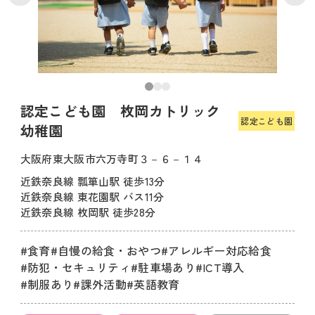
認定こども園 枚岡カトリック
認定こども園
幼稚園
大阪府東大阪市六万寺町３－６－１４
近鉄奈良線 瓢箪山駅 徒歩13分
近鉄奈良線 東花園駅 バス11分
近鉄奈良線 枚岡駅 徒歩28分
#食育
#自慢の給食・おやつ
#アレルギー対応給食
#防犯・セキュリティ
#駐車場あり
#ICT導入
#制服あり
#課外活動
#英語教育