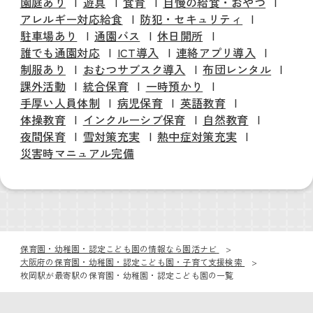
園庭あり
遊具
食育
自慢の給食・おやつ
アレルギー対応給食
防犯・セキュリティ
駐車場あり
通園バス
休日開所
誰でも通園対応
ICT導入
連絡アプリ導入
制服あり
おむつサブスク導入
布団レンタル
課外活動
統合保育
一時預かり
手厚い人員体制
病児保育
英語教育
体操教育
インクルーシブ保育
自然教育
夜間保育
雪対策充実
熱中症対策充実
災害時マニュアル完備
保育園・幼稚園・認定こども園の情報なら園活ナビ
大阪府の保育園・幼稚園・認定こども園・子育て支援検索
枚岡駅が最寄駅の保育園・幼稚園・認定こども園の一覧