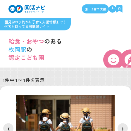
0
園・子育て支援
園見学の予約から子育て支援情報まで！
何でも載ってる園情報サイト
給食・おやつ
のある
枚岡駅
の
認定こども園
1件中 1〜 1件を表示
❮
❯