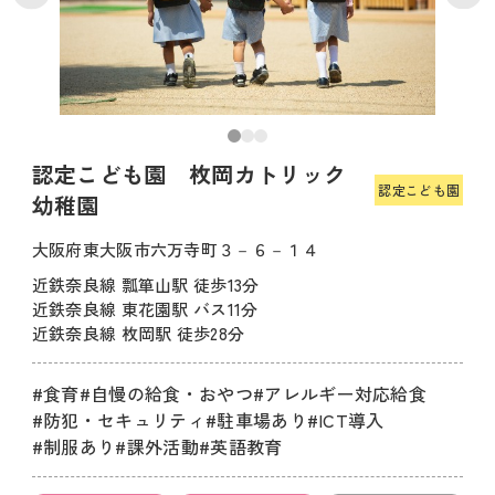
認定こども園 枚岡カトリック
認定こども園
幼稚園
大阪府東大阪市六万寺町３－６－１４
近鉄奈良線 瓢箪山駅 徒歩13分
近鉄奈良線 東花園駅 バス11分
近鉄奈良線 枚岡駅 徒歩28分
#食育
#自慢の給食・おやつ
#アレルギー対応給食
#防犯・セキュリティ
#駐車場あり
#ICT導入
#制服あり
#課外活動
#英語教育