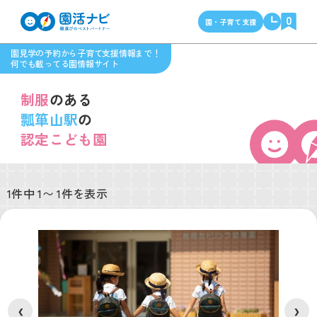
0
園・子育て支援
園見学の予約から子育て支援情報まで！
何でも載ってる園情報サイト
制服
のある
瓢箪山駅
の
認定こども園
1件中 1〜 1件を表示
❮
❯