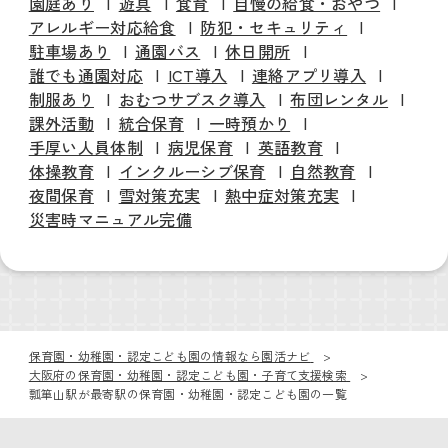
園庭あり
遊具
食育
自慢の給食・おやつ
アレルギー対応給食
防犯・セキュリティ
駐車場あり
通園バス
休日開所
誰でも通園対応
ICT導入
連絡アプリ導入
制服あり
おむつサブスク導入
布団レンタル
課外活動
統合保育
一時預かり
手厚い人員体制
病児保育
英語教育
体操教育
インクルーシブ保育
自然教育
夜間保育
雪対策充実
熱中症対策充実
災害時マニュアル完備
保育園・幼稚園・認定こども園の情報なら園活ナビ
大阪府の保育園・幼稚園・認定こども園・子育て支援検索
瓢箪山駅が最寄駅の保育園・幼稚園・認定こども園の一覧