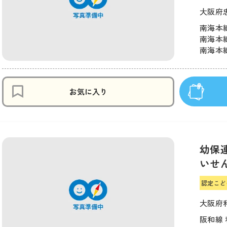
大阪府
南海本線
南海本線
南海本線
お気に入り
幼保
いせ
認定こど
大阪府和
阪和線 