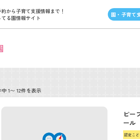
予約から子育て支援情報まで！
園・子育て
ってる園情報サイト
園
件中 1〜 12件を表示
ピー
ール
認定こど