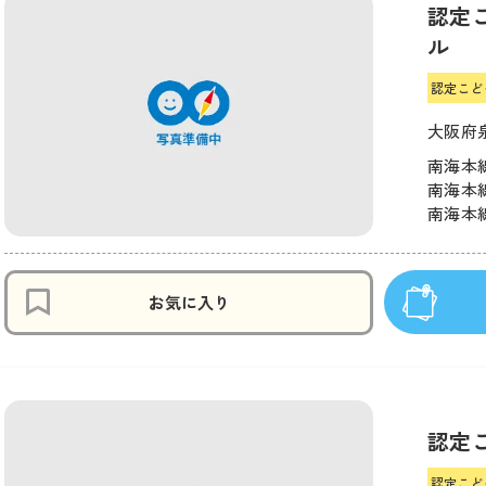
認定
ル
認定こど
大阪府
南海本線
南海本線
南海本線
お気に入り
認定
認定こど