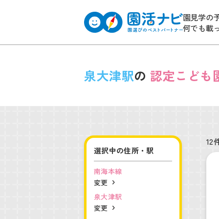
園見学の
何でも載
泉大津駅
の
認定こども
12
選択中の住所・駅
南海本線
変更
泉大津駅
変更