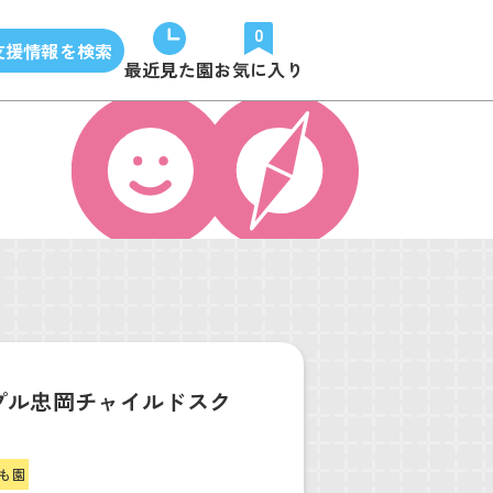
0
支援情報を検索
最近見た園
お気に入り
プル忠岡チャイルドスク
も園