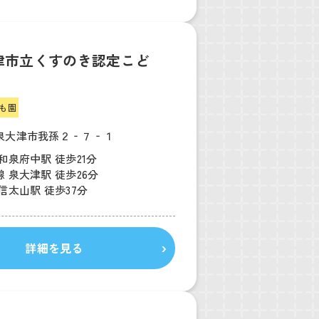
津市立くすのき認定こど
も園
泉大津市我孫２‐７‐１
和泉府中駅 徒歩21分
 泉大津駅 徒歩26分
信太山駅 徒歩37分
詳細を見る