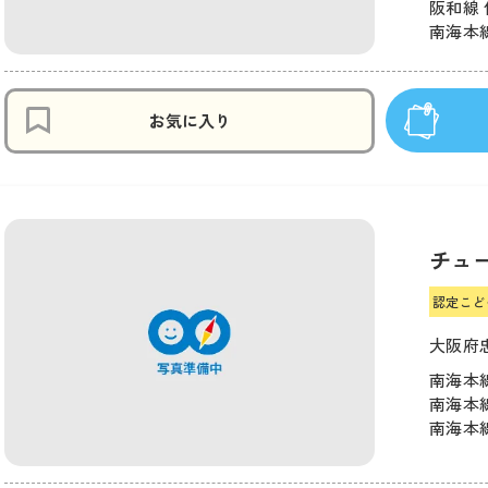
阪和線 
南海本線
お気に入り
チュ
認定こど
大阪府
南海本線
南海本線
南海本線