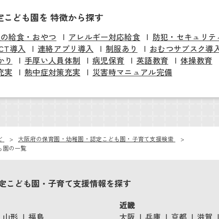
定こども園を 特徴から探す
慢の給食・おやつ
アレルギー対応給食
防犯・セキュリテ
ICT導入
連絡アプリ導入
制服あり
おむつサブスク導
かり
手厚い人員体制
病児保育
英語教育
体操教育
充実
熱中症対策充実
災害時マニュアル完備
ビ
大阪府の保育園・幼稚園・認定こども園・子育て支援検索
も園の一覧
定こども園・子育て支援情報を探す
近畿
山形
福島
大阪
兵庫
京都
滋賀