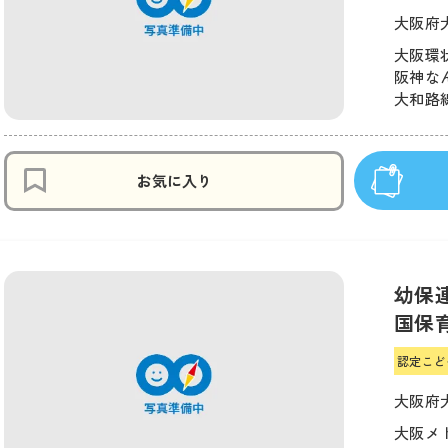
大阪府大
大阪環状
阪神なん
大和路線
お気に入り
幼保
国保
認定こど
大阪府大
大阪メ