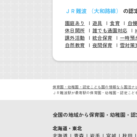
ＪＲ難波 （大和路線）
の認
園庭あり
遊具
食育
自
休日開所
誰でも通園対応
課外活動
統合保育
一時預
自然教育
夜間保育
雪対策
保育園・幼稚園・認定こども園の情報なら園活ナ
ＪＲ難波駅が最寄駅の保育園・幼稚園・認定こど
全国の地域から保育園・幼稚園・認
北海道・東北
北海道
青森
岩手
宮城
秋田