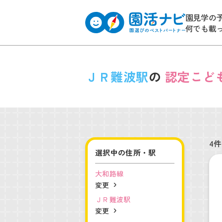
園見学の
何でも載
ＪＲ難波駅
の
認定こど
4件
選択中の住所・駅
大和路線
変更
ＪＲ難波駅
変更