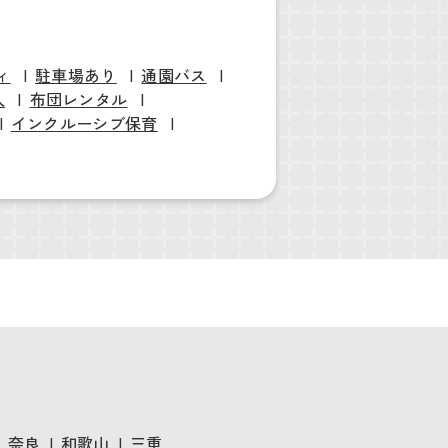
ィ
駐車場あり
通園バス
入
布団レンタル
インクルーシブ保育
奈良
和歌山
三重