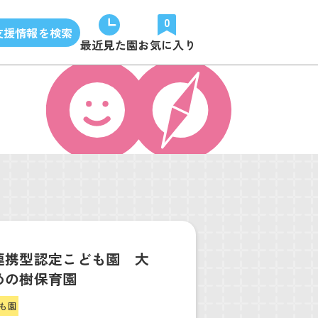
0
支援情報を検索
最近見た園
お気に入り
連携型認定こども園 大
めの樹保育園
も園