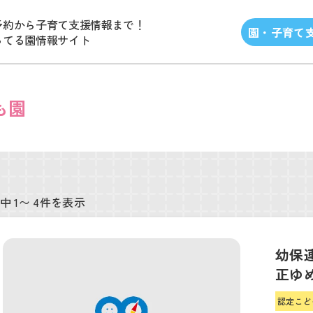
予約から子育て支援情報まで！
園・子育て
ってる園情報サイト
も園
中 1〜 4件を表示
幼保
正ゆ
認定こど