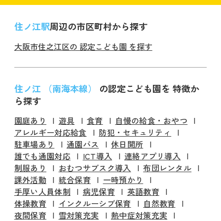
住ノ江駅
周辺の市区町村から探す
大阪市住之江区の 認定こども園 を探す
住ノ江 （南海本線）
の認定こども園を 特徴か
ら探す
園庭あり
遊具
食育
自慢の給食・おやつ
アレルギー対応給食
防犯・セキュリティ
駐車場あり
通園バス
休日開所
誰でも通園対応
ICT導入
連絡アプリ導入
制服あり
おむつサブスク導入
布団レンタル
課外活動
統合保育
一時預かり
手厚い人員体制
病児保育
英語教育
体操教育
インクルーシブ保育
自然教育
夜間保育
雪対策充実
熱中症対策充実