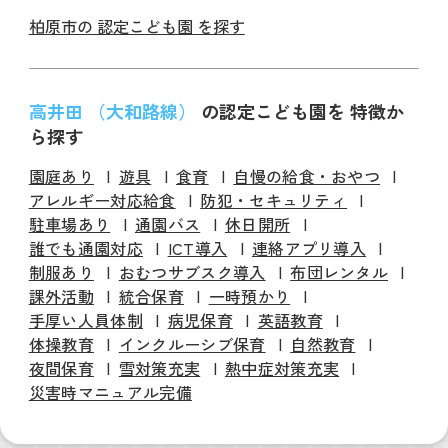
柏原市の 認定こども園 を探す
高井田 （大和路線）
の認定こども園を 特徴か
ら探す
園庭あり
遊具
食育
自慢の給食・おやつ
アレルギー対応給食
防犯・セキュリティ
駐車場あり
通園バス
休日開所
誰でも通園対応
ICT導入
連絡アプリ導入
制服あり
おむつサブスク導入
布団レンタル
課外活動
統合保育
一時預かり
手厚い人員体制
病児保育
英語教育
体操教育
インクルーシブ保育
自然教育
夜間保育
雪対策充実
熱中症対策充実
災害時マニュアル完備