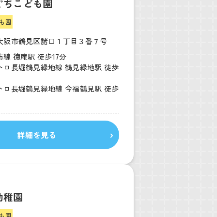
ぐちこども園
も園
大阪市鶴見区諸口１丁目３番７号
線 徳庵駅 徒歩17分
トロ長堀鶴見緑地線 鶴見緑地駅 徒歩
トロ長堀鶴見緑地線 今福鶴見駅 徒歩
詳細を見る
幼稚園
も園