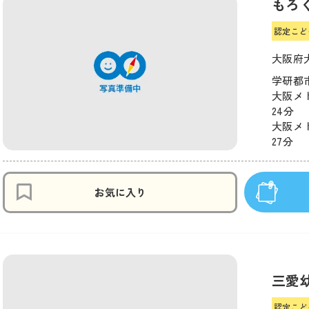
もろ
認定こど
大阪府
学研都市
大阪メ
24分
大阪メ
27分
お気に入り
三愛
認定こど