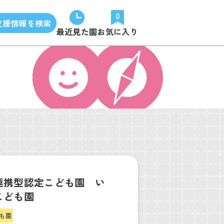
0
支援情報を検索
最近見た園
お気に入り
連携型認定こども園 い
こども園
も園