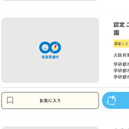
認定
園
認定こど
大阪府
学研都市
学研都市
学研都市
お気に入り