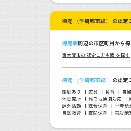
徳庵 （学研都市線） の認定
徳庵駅
周辺の市区町村から探
東大阪市の 認定こども園 を探す
徳庵 （学研都市線）
の認定
園庭あり
遊具
食育
自
休日開所
誰でも通園対応
課外活動
統合保育
一時預
自然教育
夜間保育
雪対策