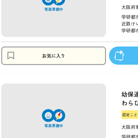
大阪府
学研都市
近鉄けい
学研都市
お気に入り
幼保
わら
認定こど
大阪府
学研都市