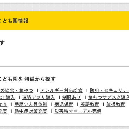
こども園情報
す
こども園を 特徴から探す
慢の給食・おやつ
アレルギー対応給食
防犯・セキュリテ
ICT導入
連絡アプリ導入
制服あり
おむつサブスク導
かり
手厚い人員体制
病児保育
英語教育
体操教育
充実
熱中症対策充実
災害時マニュアル完備