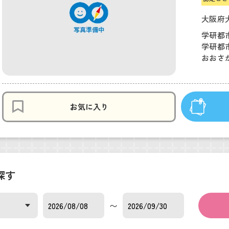
大阪府大
学研都市
学研都市
おおさか
お気に入り
探す
〜