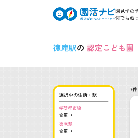
園見学の
何でも載
徳庵駅
の
認定こども園
7件
選択中の住所・駅
学研都市線
変更
徳庵駅
変更