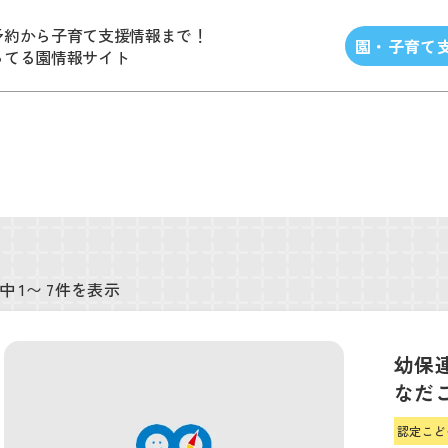
予約から子育て支援情報まで！
園・子育て
ってる園情報サイト
中 1〜 7件を表示
幼保
なだ
認定こど