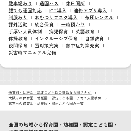
駐車場あり
通園バス
休日開所
誰でも通園対応
ICT導入
連絡アプリ導入
制服あり
おむつサブスク導入
布団レンタル
課外活動
統合保育
一時預かり
手厚い人員体制
病児保育
英語教育
体操教育
インクルーシブ保育
自然教育
夜間保育
雪対策充実
熱中症対策充実
災害時マニュアル完備
保育園・幼稚園・認定こども園の情報なら園活ナビ
大阪府の保育園・幼稚園・認定こども園・子育て支援検索
高石市の保育園・幼稚園・認定こども園の一覧
全国の地域から保育園・幼稚園・認定こども園・