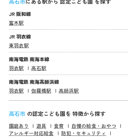
高石市
にある駅から 認定こども園 を探す
JR 阪和線
富木駅
JR 羽衣線
東羽衣駅
南海電鉄 南海本線
羽衣駅
高石駅
南海電鉄 南海高師浜線
羽衣駅
伽羅橋駅
高師浜駅
高石市
の認定こども園を 特徴から探す
園庭あり
遊具
食育
自慢の給食・おやつ
アレルギー対応給食
防犯・セキュリティ