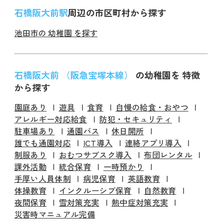
石橋阪大前駅
周辺の市区町村から探す
池田市の 幼稚園 を探す
石橋阪大前 （阪急宝塚本線）
の幼稚園を 特徴
から探す
園庭あり
遊具
食育
自慢の給食・おやつ
アレルギー対応給食
防犯・セキュリティ
駐車場あり
通園バス
休日開所
誰でも通園対応
ICT導入
連絡アプリ導入
制服あり
おむつサブスク導入
布団レンタル
課外活動
統合保育
一時預かり
手厚い人員体制
病児保育
英語教育
体操教育
インクルーシブ保育
自然教育
夜間保育
雪対策充実
熱中症対策充実
災害時マニュアル完備