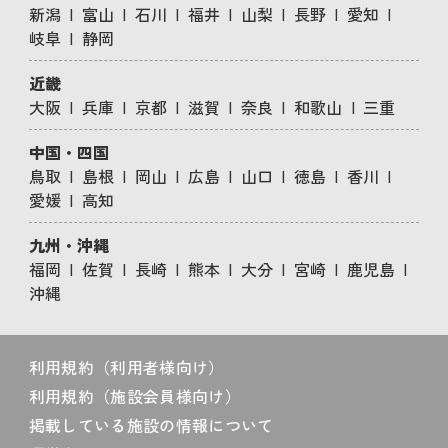
新潟
富山
石川
福井
山梨
長野
愛知
岐阜
静岡
近畿
大阪
兵庫
京都
滋賀
奈良
和歌山
三重
中国・四国
鳥取
島根
岡山
広島
山口
徳島
香川
愛媛
高知
九州・沖縄
福岡
佐賀
長崎
熊本
大分
宮崎
鹿児島
沖縄
利用規約（利用者様向け）
利用規約（施設会員様向け）
掲載している施設の情報について