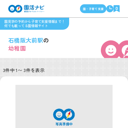
0
園・子育て支援
園見学の予約から子育て支援情報まで！
何でも載ってる園情報サイト
石橋阪大前駅
の
幼稚園
3件中 1〜 3件を表示