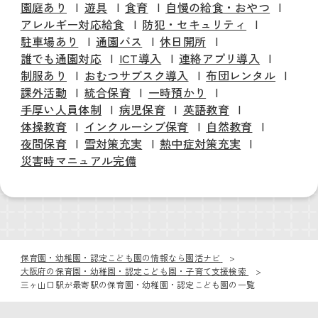
園庭あり
遊具
食育
自慢の給食・おやつ
アレルギー対応給食
防犯・セキュリティ
駐車場あり
通園バス
休日開所
誰でも通園対応
ICT導入
連絡アプリ導入
制服あり
おむつサブスク導入
布団レンタル
課外活動
統合保育
一時預かり
手厚い人員体制
病児保育
英語教育
体操教育
インクルーシブ保育
自然教育
夜間保育
雪対策充実
熱中症対策充実
災害時マニュアル完備
保育園・幼稚園・認定こども園の情報なら園活ナビ
大阪府の保育園・幼稚園・認定こども園・子育て支援検索
三ヶ山口駅が最寄駅の保育園・幼稚園・認定こども園の一覧