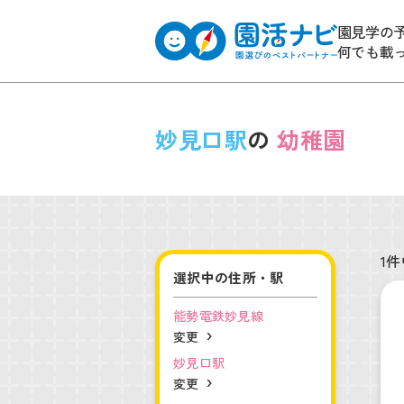
園見学の
何でも載
妙見口駅
の
幼稚園
1件
選択中の住所・駅
能勢電鉄妙見線
変更
妙見口駅
変更