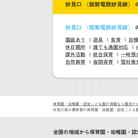
妙見口 （能勢電鉄妙見線） 
妙見口 （能勢電鉄妙見線）
園庭あり
遊具
食育
自
休日開所
誰でも通園対応
課外活動
統合保育
一時預
自然教育
夜間保育
雪対策
保育園・幼稚園・認定こども園の情報なら園活ナ
妙見口駅が最寄駅の保育園・幼稚園・認定こども
全国の地域から保育園・幼稚園・認