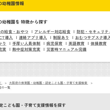
の幼稚園情報
の幼稚園を 特徴から探す
慢の給食・おやつ
アレルギー対応給食
防犯・セキュリテ
ICT導入
連絡アプリ導入
制服あり
おむつサブスク導
かり
手厚い人員体制
病児保育
英語教育
体操教育
充実
熱中症対策充実
災害時マニュアル完備
ビ
大阪府の保育園・幼稚園・認定こども園・子育て支援検索
園の一覧
定こども園・子育て支援情報を探す