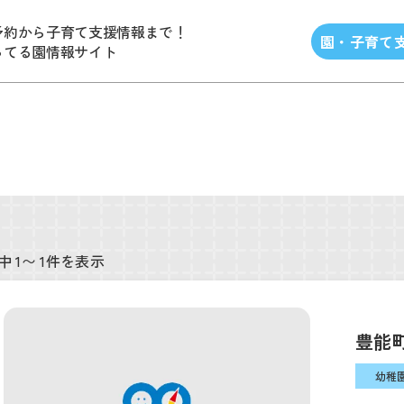
予約から子育て支援情報まで！
園・子育て
ってる園情報サイト
中 1〜 1件を表示
豊能
幼稚