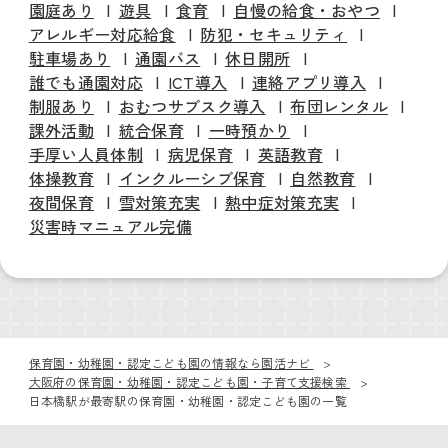
園庭あり
遊具
食育
自慢の給食・おやつ
アレルギー対応給食
防犯・セキュリティ
駐車場あり
通園バス
休日開所
誰でも通園対応
ICT導入
連絡アプリ導入
制服あり
おむつサブスク導入
布団レンタル
課外活動
統合保育
一時預かり
手厚い人員体制
病児保育
英語教育
体操教育
インクルーシブ保育
自然教育
夜間保育
雪対策充実
熱中症対策充実
災害時マニュアル完備
保育園・幼稚園・認定こども園の情報なら園活ナビ
大阪府の保育園・幼稚園・認定こども園・子育て支援検索
日本橋駅が最寄駅の保育園・幼稚園・認定こども園の一覧