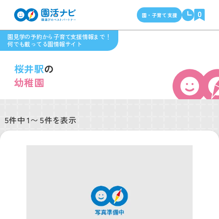
0
園・子育て支援
園見学の予約から子育て支援情報まで！
何でも載ってる園情報サイト
桜井駅
の
幼稚園
5件中 1〜 5件を表示