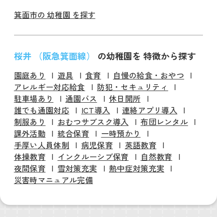
箕面市の 幼稚園 を探す
桜井 （阪急箕面線）
の幼稚園を 特徴から探す
園庭あり
遊具
食育
自慢の給食・おやつ
アレルギー対応給食
防犯・セキュリティ
駐車場あり
通園バス
休日開所
誰でも通園対応
ICT導入
連絡アプリ導入
制服あり
おむつサブスク導入
布団レンタル
課外活動
統合保育
一時預かり
手厚い人員体制
病児保育
英語教育
体操教育
インクルーシブ保育
自然教育
夜間保育
雪対策充実
熱中症対策充実
災害時マニュアル完備