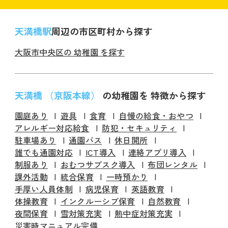
天満橋駅
周辺の市区町村から探す
大阪市中央区の 幼稚園 を探す
天満橋 （京阪本線）
の幼稚園を 特徴から探す
園庭あり
遊具
食育
自慢の給食・おやつ
アレルギー対応給食
防犯・セキュリティ
駐車場あり
通園バス
休日開所
誰でも通園対応
ICT導入
連絡アプリ導入
制服あり
おむつサブスク導入
布団レンタル
課外活動
統合保育
一時預かり
手厚い人員体制
病児保育
英語教育
体操教育
インクルーシブ保育
自然教育
夜間保育
雪対策充実
熱中症対策充実
災害時マニュアル完備