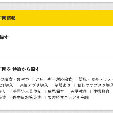
稚園情報
探す
稚園を 特徴から探す
慢の給食・おやつ
アレルギー対応給食
防犯・セキュリテ
ICT導入
連絡アプリ導入
制服あり
おむつサブスク導
かり
手厚い人員体制
病児保育
英語教育
体操教育
充実
熱中症対策充実
災害時マニュアル完備