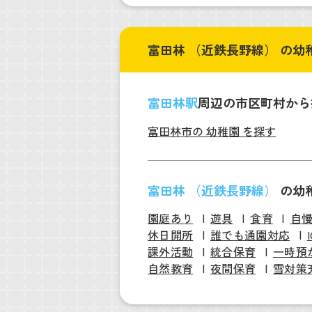
富田林 （近鉄長野線） の幼
富田林駅
周辺の市区町村から
富田林市の 幼稚園 を探す
富田林 （近鉄長野線）
の幼
園庭あり
遊具
食育
自
休日開所
誰でも通園対応
課外活動
統合保育
一時預
自然教育
夜間保育
雪対策