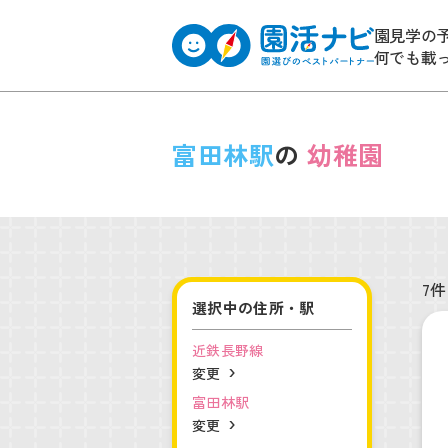
園見学の
何でも載
富田林駅
の
幼稚園
7件
選択中の住所・駅
近鉄長野線
変更
富田林駅
変更