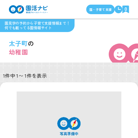
0
園・子育て支援
園見学の予約から子育て支援情報まで！
何でも載ってる園情報サイト
太子町
の
幼稚園
1件中 1〜 1件を表示