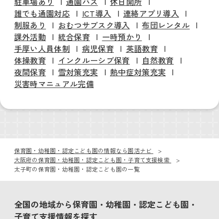
駐車場あり
通園バス
休日開所
誰でも通園対応
ICT導入
連絡アプリ導入
制服あり
おむつサブスク導入
布団レンタル
課外活動
統合保育
一時預かり
手厚い人員体制
病児保育
英語教育
体操教育
インクルーシブ保育
自然教育
夜間保育
雪対策充実
熱中症対策充実
災害時マニュアル完備
保育園・幼稚園・認定こども園の情報なら園活ナビ
大阪府の保育園・幼稚園・認定こども園・子育て支援検索
太子町の保育園・幼稚園・認定こども園の一覧
全国の地域から保育園・幼稚園・認定こども園・
子育て支援情報を探す