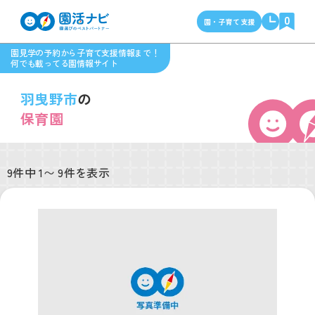
0
園・子育て支援
園見学の予約から子育て支援情報まで！
何でも載ってる園情報サイト
羽曳野市
の
保育園
9件中 1〜 9件を表示