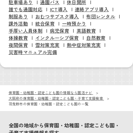
駐車場あり
通園バス
休日開所
誰でも通園対応
ICT導入
連絡アプリ導入
制服あり
おむつサブスク導入
布団レンタル
課外活動
統合保育
一時預かり
手厚い人員体制
病児保育
英語教育
体操教育
インクルーシブ保育
自然教育
夜間保育
雪対策充実
熱中症対策充実
災害時マニュアル完備
保育園・幼稚園・認定こども園の情報なら園活ナビ
大阪府の保育園・幼稚園・認定こども園・子育て支援検索
羽曳野市の保育園・幼稚園・認定こども園の一覧
全国の地域から保育園・幼稚園・認定こども園・
子育て支援情報を探す