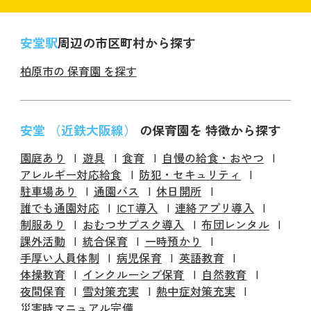
安堂駅
周辺の市区町村から探す
柏原市の 保育園 を探す
安堂 （近鉄大阪線）
の保育園を 特徴から探す
園庭あり
遊具
食育
自慢の給食・おやつ
アレルギー対応給食
防犯・セキュリティ
駐車場あり
通園バス
休日開所
誰でも通園対応
ICT導入
連絡アプリ導入
制服あり
おむつサブスク導入
布団レンタル
課外活動
統合保育
一時預かり
手厚い人員体制
病児保育
英語教育
体操教育
インクルーシブ保育
自然教育
夜間保育
雪対策充実
熱中症対策充実
災害時マニュアル完備