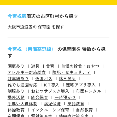
今宮戎駅
周辺の市区町村から探す
大阪市浪速区の 保育園 を探す
今宮戎 （南海高野線）
の保育園を 特徴から探
す
園庭あり
遊具
食育
自慢の給食・おやつ
アレルギー対応給食
防犯・セキュリティ
駐車場あり
通園バス
休日開所
誰でも通園対応
ICT導入
連絡アプリ導入
制服あり
おむつサブスク導入
布団レンタル
課外活動
統合保育
一時預かり
手厚い人員体制
病児保育
英語教育
体操教育
インクルーシブ保育
自然教育
夜間保育
雪対策充実
熱中症対策充実