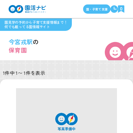
0
園・子育て支援
園見学の予約から子育て支援情報まで！
何でも載ってる園情報サイト
今宮戎駅
の
保育園
1件中 1〜 1件を表示