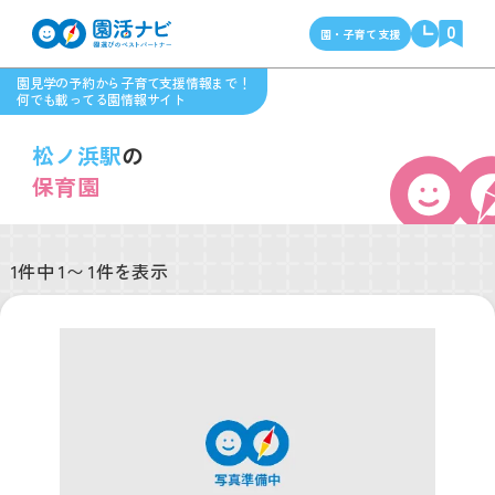
0
園・子育て支援
園見学の予約から子育て支援情報まで！
何でも載ってる園情報サイト
松ノ浜駅
の
保育園
1件中 1〜 1件を表示