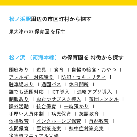
松ノ浜駅
周辺の市区町村から探す
泉大津市の 保育園 を探す
松ノ浜 （南海本線）
の保育園を 特徴から探す
園庭あり
遊具
食育
自慢の給食・おやつ
アレルギー対応給食
防犯・セキュリティ
駐車場あり
通園バス
休日開所
誰でも通園対応
ICT導入
連絡アプリ導入
制服あり
おむつサブスク導入
布団レンタル
課外活動
統合保育
一時預かり
手厚い人員体制
病児保育
英語教育
体操教育
インクルーシブ保育
自然教育
夜間保育
雪対策充実
熱中症対策充実
災害時マニュアル完備