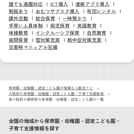
誰でも通園対応
ICT導入
連絡アプリ導入
制服あり
おむつサブスク導入
布団レンタル
課外活動
統合保育
一時預かり
手厚い人員体制
病児保育
英語教育
体操教育
インクルーシブ保育
自然教育
夜間保育
雪対策充実
熱中症対策充実
災害時マニュアル完備
保育園・幼稚園・認定こども園の情報なら園活ナビ
大阪府の保育園・幼稚園・認定こども園・子育て支援検索
森小路駅が最寄駅の保育園・幼稚園・認定こども園の一覧
全国の地域から保育園・幼稚園・認定こども園・
子育て支援情報を探す