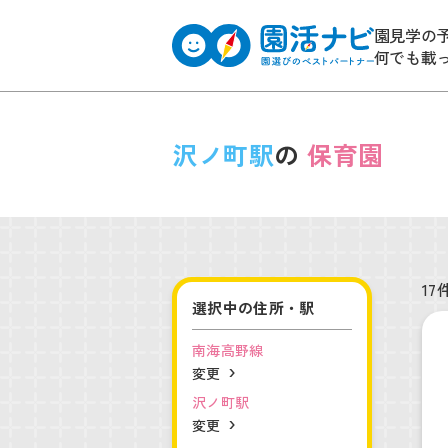
園見学の
何でも載
沢ノ町駅
の
保育園
17
選択中の住所・駅
南海高野線
変更
沢ノ町駅
変更