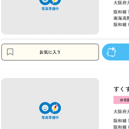
大阪府
阪和線 
南海高野
阪和線 
お気に入り
すく
保育
大阪府大
阪和線 
阪和線 