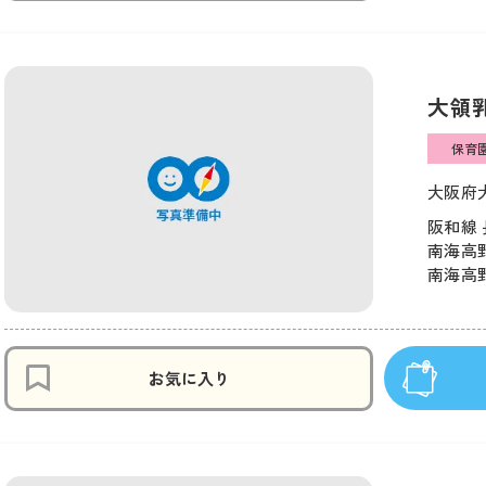
大領
保育
大阪府大
阪和線 
南海高野
南海高野
お気に入り