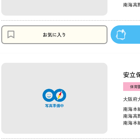
南海高野
お気に入り
安立
保育
大阪府大
南海本線
南海高野
南海本線