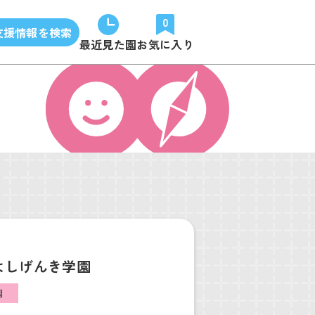
0
支援情報を検索
最近見た園
お気に入り
よしげんき学園
園