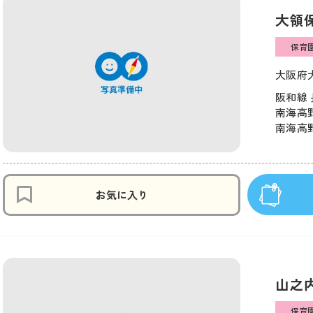
大領
保育
大阪府大
阪和線 
南海高野
南海高野
お気に入り
山之
保育