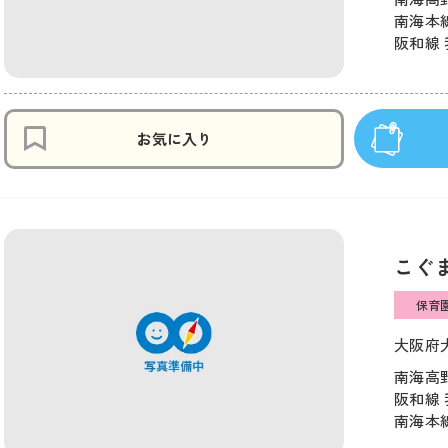
南海本線
阪和線 
お気に入り
こぐ
保育
大阪府大
南海高野
阪和線 
南海本線