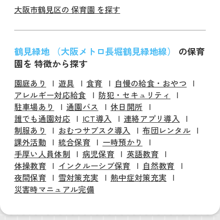
大阪市鶴見区の 保育園 を探す
鶴見緑地 （大阪メトロ長堀鶴見緑地線）
の保育
園を 特徴から探す
園庭あり
遊具
食育
自慢の給食・おやつ
アレルギー対応給食
防犯・セキュリティ
駐車場あり
通園バス
休日開所
誰でも通園対応
ICT導入
連絡アプリ導入
制服あり
おむつサブスク導入
布団レンタル
課外活動
統合保育
一時預かり
手厚い人員体制
病児保育
英語教育
体操教育
インクルーシブ保育
自然教育
夜間保育
雪対策充実
熱中症対策充実
災害時マニュアル完備