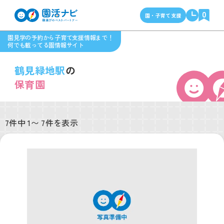
0
園・子育て支援
園見学の予約から子育て支援情報まで！
何でも載ってる園情報サイト
鶴見緑地駅
の
保育園
7件中 1〜 7件を表示