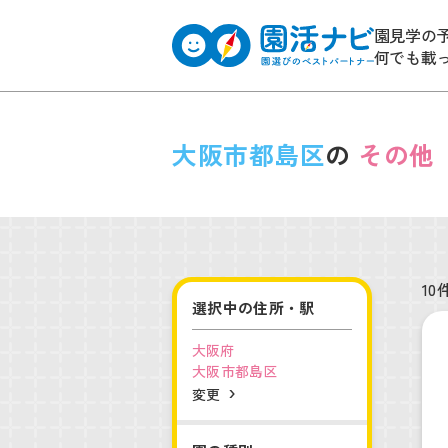
園見学の
何でも載
大阪市都島区
の
その他
10
選択中の住所・駅
大阪府
大阪市都島区
変更