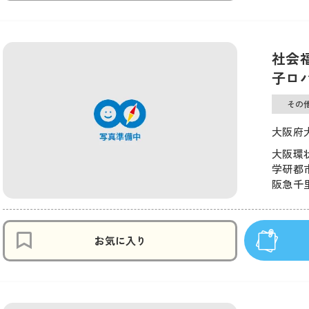
社会
子ロ
その
大阪府大
大阪環状
学研都市
阪急千里
お気に入り