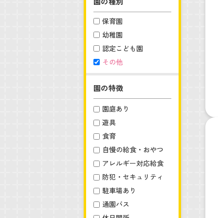
園の種別
保育園
幼稚園
認定こども園
その他
園の特徴
園庭あり
遊具
食育
自慢の給食・おやつ
アレルギー対応給食
防犯・セキュリティ
駐車場あり
通園バス
休日開所