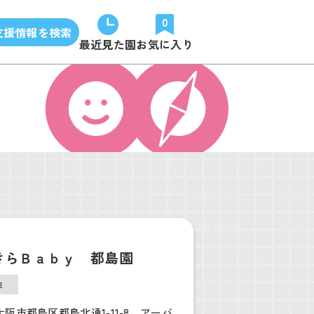
0
支援情報を検索
最近見た園
お気に入り
きらＢａｂｙ 都島園
他
阪市都島区都島北通1-11-8 アーバ