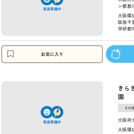
ン都島1
大阪環状
阪急千里
学研都市
お気に入り
きら
園
その
大阪府大
大阪環状