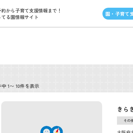
予約から子育て支援情報まで！
園・子育て
ってる園情報サイト
件中 1〜 10件を表示
きら
その
大阪府大