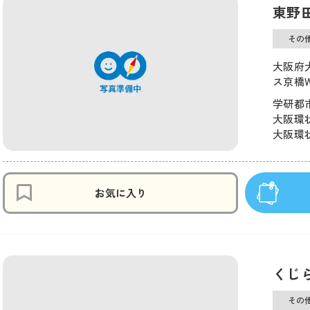
東野
その
大阪府大
ス京橋W
学研都市
大阪環状
大阪環状
お気に入り
くじ
その