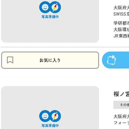
大阪府
SWISS
学研都市
大阪環状
JR東西
お気に入り
桜ノ
その
大阪府
フォー