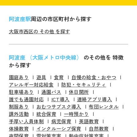
阿波座駅
周辺の市区町村から探す
大阪市西区の その他 を探す
阿波座 （大阪メトロ中央線）
のその他を 特徴
から探す
園庭あり
遊具
食育
自慢の給食・おやつ
アレルギー対応給食
防犯・セキュリティ
駐車場あり
通園バス
休日開所
誰でも通園対応
ICT導入
連絡アプリ導入
制服あり
おむつサブスク導入
布団レンタル
課外活動
統合保育
一時預かり
手厚い人員体制
病児保育
英語教育
体操教育
インクルーシブ保育
自然教育
夜間保育
雪対策充実
熱中症対策充実