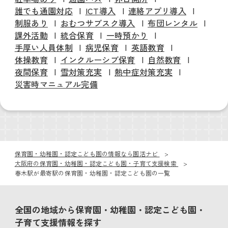
誰でも通園対応
ICT導入
連絡アプリ導入
制服あり
おむつサブスク導入
布団レンタル
課外活動
統合保育
一時預かり
手厚い人員体制
病児保育
英語教育
体操教育
インクルーシブ保育
自然教育
夜間保育
雪対策充実
熱中症対策充実
災害時マニュアル完備
保育園・幼稚園・認定こども園の情報なら園活ナビ
大阪府の保育園・幼稚園・認定こども園・子育て支援検索
春木駅が最寄駅の保育園・幼稚園・認定こども園の一覧
全国の地域から保育園・幼稚園・認定こども園・
子育て支援情報を探す