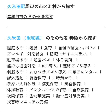
久米田駅
周辺の市区町村から探す
岸和田市の その他 を探す
久米田 （阪和線）
のその他を 特徴から探す
園庭あり
遊具
食育
自慢の給食・おやつ
アレルギー対応給食
防犯・セキュリティ
駐車場あり
通園バス
休日開所
誰でも通園対応
ICT導入
連絡アプリ導入
制服あり
おむつサブスク導入
布団レンタル
課外活動
統合保育
一時預かり
手厚い人員体制
病児保育
英語教育
体操教育
インクルーシブ保育
自然教育
夜間保育
雪対策充実
熱中症対策充実
災害時マニュアル完備