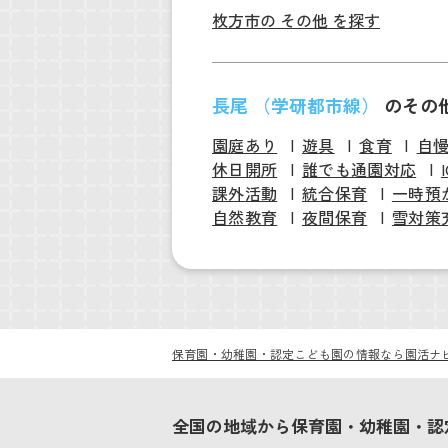
枚方市の その他 を探す
長尾 （学研都市線）
のその
園庭あり
遊具
食育
自
休日開所
誰でも通園対応
課外活動
統合保育
一時預
自然教育
夜間保育
雪対策
保育園・幼稚園・認定こども園の情報なら園活ナ
全国の地域から保育園・幼稚園・認