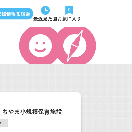
0
支援情報を検索
最近見た園
お気に入り
くちやま小規模保育施設
他