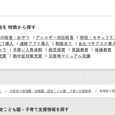
他を 特徴から探す
慢の給食・おやつ
アレルギー対応給食
防犯・セキュリテ
ICT導入
連絡アプリ導入
制服あり
おむつサブスク導
かり
手厚い人員体制
病児保育
英語教育
体操教育
充実
熱中症対策充実
災害時マニュアル完備
ビ
大阪府の保育園・幼稚園・認定こども園・子育て支援検索
長尾駅が最
定こども園・子育て支援情報を探す