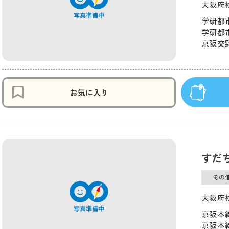
大阪府
学研都市
学研都市
京阪交野
お気に入り
すだ
その
大阪府
京阪本線
京阪本線