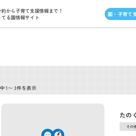
予約から子育て支援情報まで！
園・子育て
ってる園情報サイト
中 1〜 3件を表示
たの
その