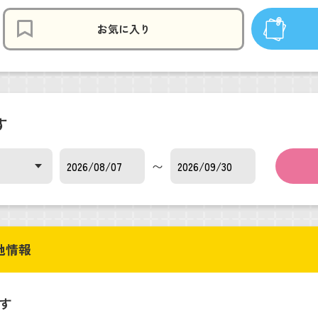
お気に入り
す
〜
他情報
す