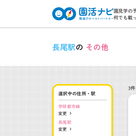
園見学の
何でも載
長尾駅
の
その他
3件
選択中の住所・駅
学研都市線
変更
長尾駅
変更