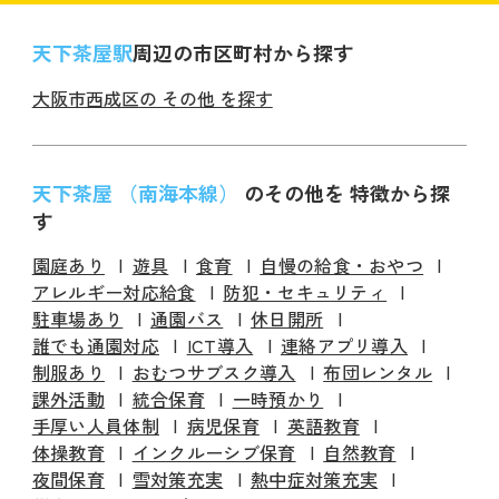
天下茶屋駅
周辺の市区町村から探す
大阪市西成区の その他 を探す
天下茶屋 （南海本線）
のその他を 特徴から探
す
園庭あり
遊具
食育
自慢の給食・おやつ
アレルギー対応給食
防犯・セキュリティ
駐車場あり
通園バス
休日開所
誰でも通園対応
ICT導入
連絡アプリ導入
制服あり
おむつサブスク導入
布団レンタル
課外活動
統合保育
一時預かり
手厚い人員体制
病児保育
英語教育
体操教育
インクルーシブ保育
自然教育
夜間保育
雪対策充実
熱中症対策充実