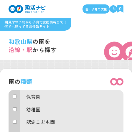
0
園・子育て支援
園見学の予約から子育て支援情報まで！
何でも載ってる園情報サイト
和歌山県
の園を
沿線・駅
から探す
園の
種類
保育園
幼稚園
認定こども園