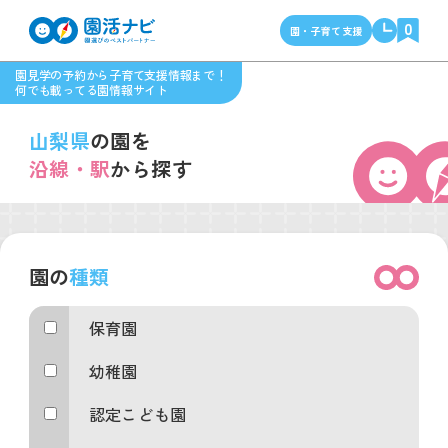
0
園・子育て支援
園見学の予約から子育て支援情報まで！
何でも載ってる園情報サイト
山梨県
の園を
沿線・駅
から探す
園の
種類
保育園
幼稚園
認定こども園