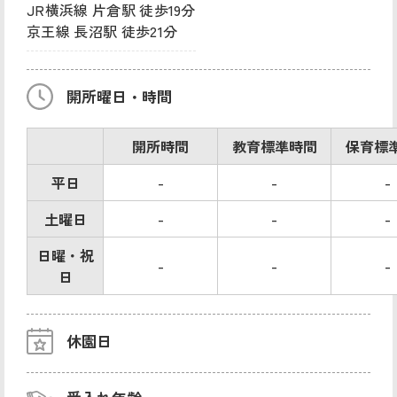
JR横浜線 片倉駅 徒歩19分
京王線 長沼駅 徒歩21分
開所曜日・時間
開所時間
教育標準時間
保育標
平日
-
-
-
土曜日
-
-
-
日曜・祝
-
-
-
日
休園日