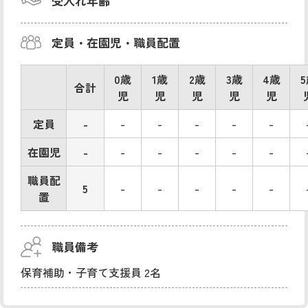
受入れ年齢
定員・在園児・職員配置
0歳
1歳
2歳
3歳
4歳
合計
児
児
児
児
児
定員
-
-
-
-
-
-
在園児
-
-
-
-
-
-
職員配
5
-
-
-
-
-
置
職員備考
保育補助・子育て支援員 2名