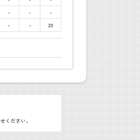
-
-
-
-
-
20
わせください。