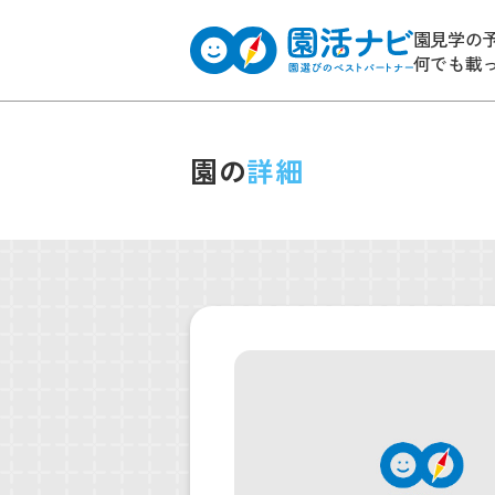
園見学の
何でも載
園の
詳細