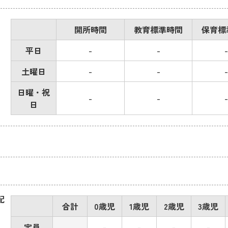
開所時間
教育標準時間
保育標
平日
-
-
-
土曜日
-
-
-
日曜・祝
-
-
-
日
配
合計
0歳児
1歳児
2歳児
3歳児
定員
-
-
-
-
-