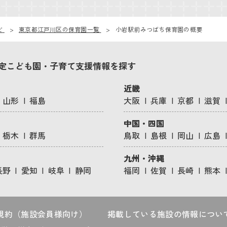
ビ
東京都江戸川区の保育園一覧
小岩駅前みつばち保育園の概要
定こども園・子育て支援情報を探す
近畿
山形
福島
大阪
兵庫
京都
滋賀
中国・四国
栃木
群馬
鳥取
島根
岡山
広島
九州・沖縄
長野
愛知
岐阜
静岡
福岡
佐賀
長崎
熊本
規約（施設会員様向け）
掲載している施設の情報につい