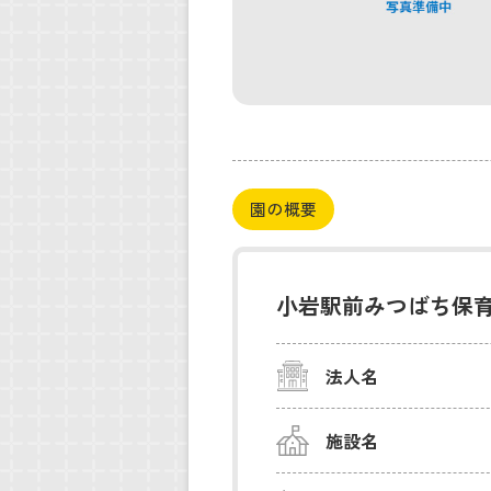
園の概要
小岩駅前みつばち保
法人名
施設名